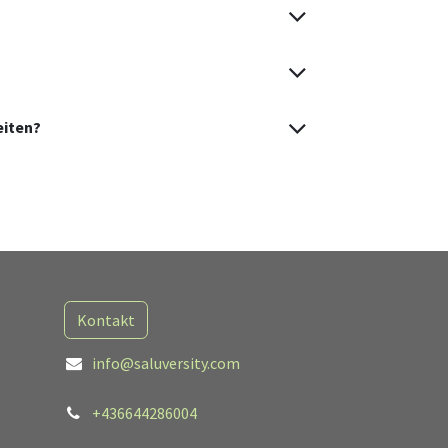
eiten?
Kontakt
info@saluversity.com
+436644286004