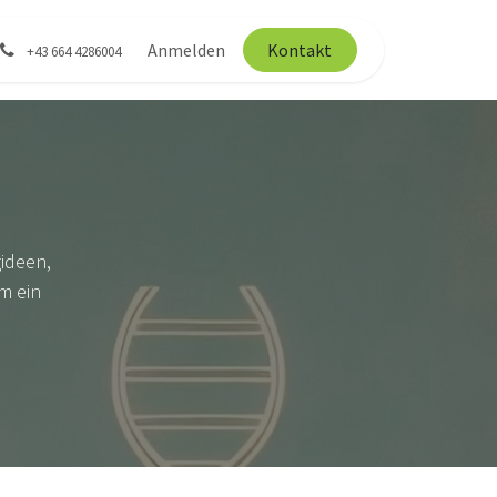
Anmelden
Kontakt
+43 664 4286004
ideen,
m ein