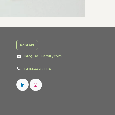
Kontakt
info@saluversity.com
+436644286004